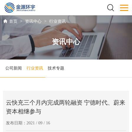
>
>
首页
资讯中心
行业资讯
资讯中心
公司新闻
行业资讯
技术专题
云快充三个月内完成两轮融资 宁德时代、蔚来
资本相继参与
发布日期：2021 / 09 / 16