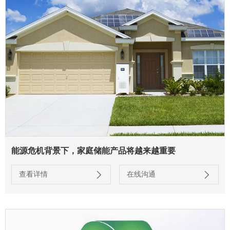
能源危机背景下，家庭储能产品将越来越重要
查看详情
在线沟通