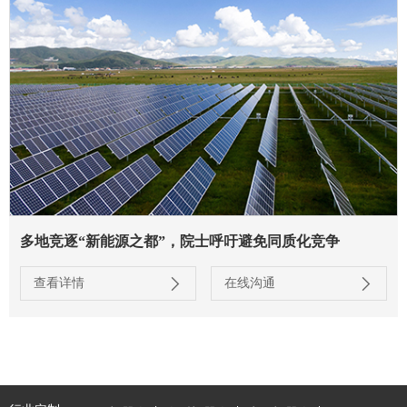
多地竞逐“新能源之都”，院士呼吁避免同质化竞争
查看详情
在线沟通