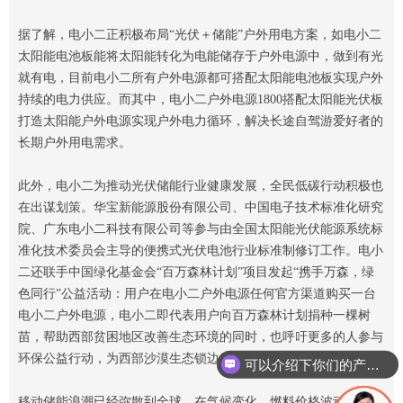
据了解，电小二正积极布局“光伏＋储能”户外用电方案，如电小二
太阳能电池板能将太阳能转化为电能储存于户外电源中，做到有光
就有电，目前电小二所有户外电源都可搭配太阳能电池板实现户外
持续的电力供应。而其中，电小二户外电源1800搭配太阳能光伏板
打造太阳能户外电源实现户外电力循环，解决长途自驾游爱好者的
长期户外用电需求。
此外，电小二为推动光伏储能行业健康发展，全民低碳行动积极也
在出谋划策。华宝新能源股份有限公司、中国电子技术标准化研究
院、广东电小二科技有限公司等参与由全国太阳能光伏能源系统标
准化技术委员会主导的便携式光伏电池行业标准制修订工作。电小
二还联手中国绿化基金会“百万森林计划”项目发起“携手万森，绿
色同行”公益活动：用户在电小二户外电源任何官方渠道购买一台
电小二户外电源，电小二即代表用户向百万森林计划捐种一棵树
苗，帮助西部贫困地区改善生态环境的同时，也呼吁更多的人参与
环保公益行动，为西部沙漠生态锁边行动助力。
可以介绍下你们的产品么
移动储能浪潮已经弥散到全球，在气候变化、燃料价格波动、户外