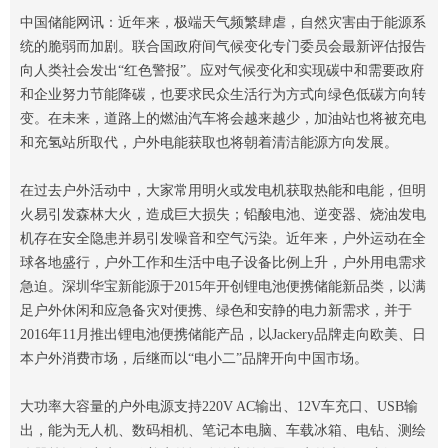
中国储能网讯：近年来，极端天气频繁肆虐，自然灾害由于能源系
统的脆弱而加剧。联合国政府间气候变化专门委员会最新评估报告
向人类社会发出“红色警报”。应对气候变化和实现碳中和需要政府
和企业努力节能降碳，也要求民众生活行为方式向绿色低碳方向转
变。在未来，道路上的燃油汽车将会越来越少，加油站也将被充电
和充氢站所取代，户外电能获取也将朝着清洁能源方向发展。
在过去户外活动中，大家常用明火或发电机获取热能和电能，但明
火易引发森林大火，造成巨大损失；铅酸电池、逆变器、烧油发电
机存在安全隐患并易引发噪音和空气污染。近年来，户外运动在全
球各地盛行，户外工作和生活中电子设备比例上升，户外用电需求
急迫。深圳华宝新能源于2015年开创锂电池便携储能新品类，以满
足户外休闲和应急备灾对便携、绿色和安静的电力新需求，并于
2016年11月推出锂电池便携储能产品，以Jackery品牌走向欧美、日
本户外消费市场，后继而以“电小二”品牌开向中国市场。
大功率大容量的户外电源支持220V AC输出、12V车充口、USB输
出，能为无人机、数码相机、笔记本电脑、车载冰箱、电钻、测绘