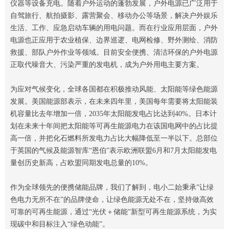
仪器等设备充电。随着户外运动的蓬勃发展，户外电源已广泛用于
自驾旅行、航拍摄影、露营聚会、移动办公等场景，解决户外娱乐
生活、工作、应急启动车辆的用电问题。而在行业应用层面，户外
电源也正应用于农业植保、边界巡逻、电网检修、野外测绘、消防
救援、部队户外作业等领域。目前安全便携、清洁环保的户外电源
正取代噪音大、污染严重的发电机，成为户外用电主要方案。
为应对气候变化，全球各国都在积极推动风能、太阳能等绿色能源
发展。美国能源部表示，在未来四年里，美国每年需要将太阳能装
机容量比去年增加一倍，2035年太阳能发电占比达到40%。日本计
划在未来十年间把太阳能等可再生能源电力在该国电网中的占比提
高一倍，并把化石燃料所发电力占比大幅降低至一半以下。总部位
于英国的气候及能源智库“恩伯”表示欧洲联盟6月和7月太阳能发电
量创历史新高，占欧盟同期发电总量的10%。
作为全球领先的便携储能品牌，我们了解到，电小二始秉承”让绿
色电力无所不在”的品牌使命，让绿色能源无处不在，坚持做高效
可靠的可再生能源，通过“光伏＋储能”新型可再生能源系统，为实
现碳中和目标注入“绿色动能”。