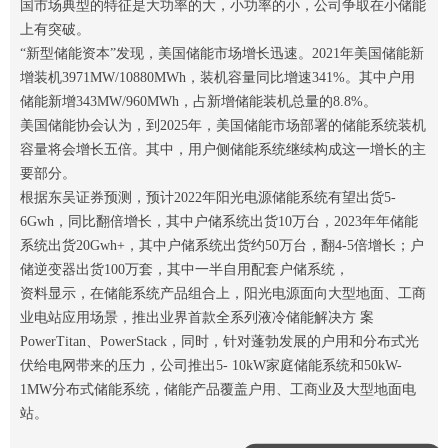
国市场典型的特征是大功率的大，小功率的小，公司争取在小储能
上有突破。
“新型储能资本”发现，美国储能市场增长迅速。2021年美国储能新
增装机3971MW/10880MWh，装机容量同比增速341%。其中户用
储能新增343MW/960MWh，占新增储能装机总量的8.8%。
美国储能协会认为，到2025年，美国储能市场部署的储能系统装机
容量将会增长五倍。其中，用户侧储能系统继续构成这一增长的主
要部分。
根据东吴证券预测，预计2022年阳光电源储能系统有望出货5-
6Gwh，同比翻倍增长，其中户储系统出货10万台，2023年年储能
系统出货20Gwh+，其中户储系统出货约50万台，翻4-5倍增长；户
储逆变器出货100万套，其中一半自用配套户储系统，
资料显示，在储能系统产品组合上，阳光电源面向大型地面、工商
业电站应用场景，推出业界首款全系列液冷储能解决方 案
PowerTitan、PowerStack，同时，针对蓬勃发展的户用和分布式光
伏给电网带来的压力，公司推出5- 10kW家庭储能系统和50kW-
1MW分布式储能系统，储能产品覆盖户用、工商业及大型地面电
站。