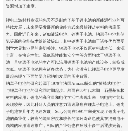
资源增加了难度。
锂电上游材料资源的先天不足制约了基于锂电池的新能源行业的可
持续发展，未来需要发展新的储能方式来缓解锂盐材料的供应压
力。因此近几年来，诸如液流电池、锌离子电池、钠离子电池和储
氢等新的储能技术纷纷被提出，其中钠离子电池由于诸多优势而受
到学术界和业界的密切关注。钠离子电池不仅原材料成本低、来源
丰富，在快充性能、高低温性能和安全性等方面均优于锂离子电
池，且钠离子电池的生产可以沿用锂离子电池的产线设备，转换成
本低。钠离子电池拥有诸多优势，为什么没有比锂离子电池更早发
展起来呢？下面简要介绍钠电发展的历史背景。
钠离子电池的研究起源于1979年法国Armand提出的“摇椅式电池”，
与锂离子电池的研究同时期起步。然而在80年代末期，石墨基负极
材料的应用让锂电的高容量和电化学活性表现出来，钠电的性能却
表现较差，因此科研人员的注意力迅速聚焦在锂离子电池上。锂离
子电池在几年内飞速发展，Sony公司在1991年率先实现了锂离子电
池的商业化，较高的能量密度和较长的循环寿命也使其在消费电子
领域的应用迅速推广，相应的产业链也在后续十多年后逐步完善。