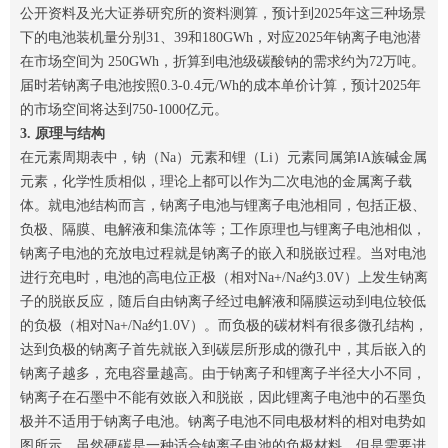
公开资料及光大证券研究所的资料测算，预计到2025年这三种场景
下的电池装机量分别31、39和180GWh，对应2025年钠离子电池潜
在市场空间为 250GWh，折算到电池级碳酸钠的需求约为72万吨。
届时若钠离子电池按照0.3-0.4元/Wh的成本单价计算，预计2025年
的市场空间将达到750-1000亿元。
3. 原理与结构
在元素周期表中，钠（Na）元素和锂（Li）元素同属第ⅠA族碱金属
元素，化学性质相似，理论上都可以作为二次电池的金属离子载
体。就电池结构而言，钠离子电池与锂离子电池相同，包括正极、
负极、隔膜、电解液和集流体等；工作原理也与锂离子电池相似，
钠离子电池的充放电过程就是钠离子的嵌入和脱嵌过程。当对电池
进行充电时，电池的高电位正极（相对Na+/Na约3.0V）上发生钠离
子的脱嵌反应，随后自由钠离子经过电解液和隔膜运动到电位较低
的负极（相对Na+/Na约1.0V）。而负极的碳材料有很多微孔结构，
达到负极的钠离子首先就嵌入到碳层所形成的微孔中，其后嵌入的
钠离子越多，充电容量越高。由于钠离子和锂离子半径大小不同，
钠离子在石墨中不能有效嵌入和脱嵌，因此锂离子电池中的石墨负
极并不适用于钠离子电池。钠离子电池不同电极材料的相对电势如
图所示，虽然硬碳是一种适合钠离子电池的负极材料，但是需要进