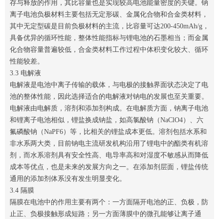
存与释放的作用，其比容量也是实现较高电池能量密度的关键。钠
离子电池负极材料主要包括无定形碳、金属化合物和合金类材料，
其中无定型碳是目前负极材料的主流，比容量可达200-450mAh/g，
具备优异的循环性能，整体性能指标与锂电池的石墨相当；而金属
化合物容量普遍较低，合金类材料工作过程中体积变化较大、循环
性能较差。
3.3 电解液
电解液是电池中离子传输的载体，与电极的接触界面状态决定了电
池的整体性能，因此选择适合的电解液对钠电的发展也至关重要。
电解液由电解质，溶剂和添加剂构成。在电解质方面，钠离子电池
和锂离子电池相似，锂盐换成钠盐，如高氯酸钠（NaClO4）、六
氟磷酸钠（NaPF6）等，比相关的锂盐成本更低。溶剂包括水系和
非水系两大类，目前钠电主流研发机构沿用了锂电中的酯类有机溶
剂，而水系溶剂具有安全性高、电导率高和对湿度不敏感从而降低
成本等优点，也是未来的发展方向之一。在添加剂层面，锂盐传统
通用的添加剂体系没有发生明显变化。
3.4 隔膜
隔膜在电池中的作用主要有两个：一方面隔开电池的正、负极，防
止正、负极接触形成短路；另一方面薄膜中的微孔能够让离子通