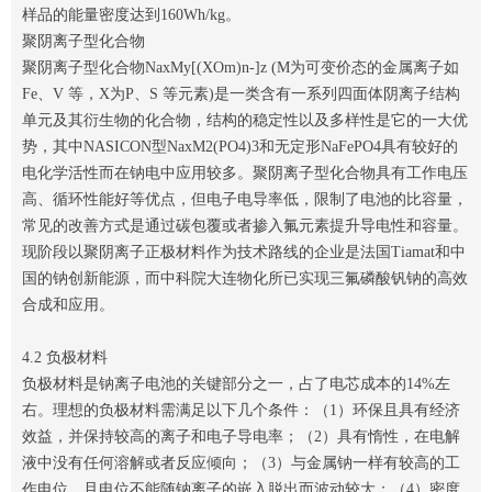
样品的能量密度达到160Wh/kg。
聚阴离子型化合物
聚阴离子型化合物NaxMy[(XOm)n-]z (M为可变价态的金属离子如
Fe、V 等，X为P、S 等元素)是一类含有一系列四面体阴离子结构
单元及其衍生物的化合物，结构的稳定性以及多样性是它的一大优
势，其中NASICON型NaxM2(PO4)3和无定形NaFePO4具有较好的
电化学活性而在钠电中应用较多。聚阴离子型化合物具有工作电压
高、循环性能好等优点，但电子电导率低，限制了电池的比容量，
常见的改善方式是通过碳包覆或者掺入氟元素提升导电性和容量。
现阶段以聚阴离子正极材料作为技术路线的企业是法国Tiamat和中
国的钠创新能源，而中科院大连物化所已实现三氟磷酸钒钠的高效
合成和应用。
4.2 负极材料
负极材料是钠离子电池的关键部分之一，占了电芯成本的14%左
右。理想的负极材料需满足以下几个条件：（1）环保且具有经济
效益，并保持较高的离子和电子导电率；（2）具有惰性，在电解
液中没有任何溶解或者反应倾向；（3）与金属钠一样有较高的工
作电位，且电位不能随钠离子的嵌入脱出而波动较大；（4）密度