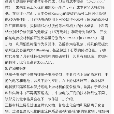
硬碳可以由多种前驱体制备而成，但目前成本较高（10-20 万元/
吨），未来随着工艺优化和规模化生产，生产成本有望大幅度降
低。在商业化层面，日本公司Kuraray的硬碳产品可以同时供给锂
电和钠电使用，且在钠电的应用上已经是行业标杆；国内的负极材
料厂商璞泰来、贝特瑞和杉杉股份等均有相关的技术储备。中科海
钠分别以价格低廉的无烟煤（1.5万元/吨）和沥青为前驱体，开发
的钠电负极材料的可逆比容量分别为220 mAh/g和300mAh/g；进一
步地，利用酚醛树脂作为前驱体、乙醇作为造孔剂，得到的硬碳负
极可逆比容量约为410mAh/g，甚至超过了石墨的储锂容量。宁德
时代开发了具有独特孔隙结构的硬碳材料，其具有易脱嵌、优循环
的特性，比容量高达350mAh/g。
5. 产业链分析
钠离子电池产业链与锂离子电池类似，主要包括上游的原材料、中
游的电芯和电池，以及下游的应用。在上游材料环节，负极材料、
电解液和隔膜基本保持锂电上游材料的竞争格局，差异在于正极材
料和集流体（不再需要铜箔）。中游电芯厂商的技术路线也不同，
该部分的竞争格局会在下一节作进一步介绍。
正极材料主要是过渡金属氧化物、普鲁士化合物和聚阴离子化合
物。过渡金属氧化物的主流体系是锰/铁/钴/镍/铜的氧化物，锰酸钠