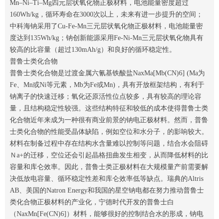
Mn–Ni–Ti–Mg四元层状氧化物正极材料，电池能量密度超过
160Wh/kg，循环寿命在3000次以上，未来有进一步提升的空间；
中科海钠采用了Cu-Fe-Mn三元层状氧化物正极材料，电池能量密
度达到135Wh/kg；钠创新能源采用Fe-Ni-Mn三元层状氧化物具有
较高的比容量（超过130mAh/g）和良好的循环稳定性。
普鲁士类化合物
普鲁士类化合物是过渡金属六氰基铁酸盐NaxMa[Mb(CN)6] (Ma为
Fe、Mn或Ni等元素，Mb为Fe或Mn)，具有开放框架结构，有利于
钠离子的快速迁移；氧化还原活性位点较多，具有较高的理论容
量，且结构稳定性较强。这些结构特征和较低的成本使得普鲁士类
化合物近年来成为一种很有商业前景的钠电正极材料。然而，普鲁
士类化合物的性能受晶体缺陷，例如空位和水分子，的影响较大。
材料在制备过程中存在结构水含量难以控制等问题，结合水会阻碍
Ｎa+的迁移，空位还会引起晶格扭曲发生相变，从而降低材料的比
容量和库仑效率。因此，普鲁士类正极材料在大规模量产前需要解
决低放电容量、循环稳定性差和库仑效率低等缺点。瑞典的Altris
AB、美国的Natron Energy和我国的星空钠电都在努力推动普鲁士
类化合物正极材料的产业化，宁德时代开发的普鲁士白
（NaxMn[Fe(CN)6]）材料，能够很好的控制结合水的形成，钠电