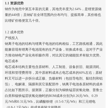
1.1 资源优势
钠作为地壳中第五丰富的元素，其地壳丰度为2.64%，是锂资源储
量的440倍；且钠矿在全球范围内分布均匀、提炼简单，其价格也
比锂矿价格便宜几十倍。
1.2 成本优势
产线投入
钠离子电池的结构与锂离子电池的结构相似，工艺路线相通，因此
能兼容现有锂离子电池现有的生产设备，转换成本低，这对于产业
方推动钠电产业化有积极作用，对比其它的储能技术有较大优势。
电芯成本
电芯成本结构主要包含原材料、人工制造、设备折旧、能源消耗、
环境和管理费用等，其中原材料成本占电芯成本的60%左右；原材
料又可以进一步拆分成正极、负极材料（包括导电剂、黏结剂和铝
箔）、电解液、隔膜和其它装配部件，钠离子电池各原材料的成本
占比如下图所示。据测算，正极分别为铜铁锰层状氧化物、普鲁士
白类和镍铁锰层状氧化物时的BOM成本分别为0.26元/Wh、0.29
元/Wh和0.31元/Wh，比磷酸铁锂（0.5-0.7元/Wh）和三元锂电
（0.8-1.2元/Wh）的成本有较大的降低。