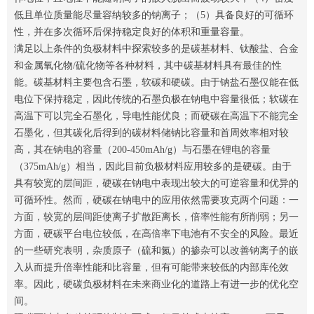
低且单位质量能尽量容纳较多的钠离子；（5）具备良好的可循环
性，并在多次循环后保持稳定良好的体积和重量容量。
满足以上条件的负极材料中探索较多的是碳基材料、钛酸盐、合金
和金属氧化物/硫化物等各种材料，其中碳基材料具有最佳的性
能。碳基材料主要包含石墨，软碳和硬碳。由于钠盐石墨仅能在低
电位下保持稳定，因此传统的石墨负极在钠电中容量很低；软碳在
高温下可以完全石墨化，导电性能优良；而硬碳在高温下不能完全
石墨化，但其碳化后得到的碳材料储钠比容量和首周效率相对较
高，其在钠电的容量（200-450mAh/g）与石墨在锂电的容量
（375mAh/g）相当，因此目前负极材料应用较多的是硬碳。由于
具有较宽的层间距，硬碳在钠电中表现出较大的可逆容量和优异的
可循环性。然而，硬碳在钠电中的应用依然需要攻克两个问题：一
方面，较宽的层间距使离子扩散距离长，倍率性能有所削弱；另一
方面，硬碳平台电位较低，在高倍率下电池有不安全的风险。最近
的一些研究表明，杂质原子（硫和氮）的掺杂可以改善钠离子的嵌
入从而提升倍率性能和比容量，但有可能带来较低的内部库伦效
率。因此，硬碳负极材料在未来商业化的道路上有进一步的优化空
间。