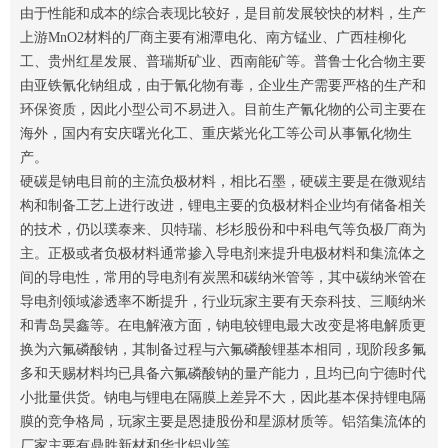
由于性能和成本的综合表现比较好，是目前发展较快的材料，生产
上游MnO2材料的厂商主要有湘潭电化、南方锰业、广西桂柳化
工、贵州红星发展、普瑞斯矿业、西南能矿等。普鲁士化合物主要
由亚铁氰化钠组成，由于氰化物有毒，企业生产需要严格的生产和
环保资质，因此小型公司不易进入。目前生产氰化物的公司主要在
海外，国内有安庆曙光化工、重庆紫光化工等公司从事氰化物生
产。
硬碳是钠电目前的主流负极材料，相比石墨，硬碳主要是在微观结
构和制备工艺上进行改进，锂电主要的负极材料企业均有储备相关
的技术，仍以璞泰来、贝特瑞、杉杉股份和中科电气等负极厂商为
主。正极或者负极材料通常掺入导电剂来提升电极材料和集流体之
间的导电性，常用的导电剂有炭黑和碳纳米管等，其中碳纳米管在
导电剂领域渗透率不断提升，行业玩家主要有天奈科技、三顺纳米
和青岛昊鑫等。在电解液方面，钠电较锂电最大改变是将电解质更
换为六氟磷酸钠，其制备过程与六氟磷酸锂基本相同，现阶段多氟
多和天赐材料均已具备六氟磷酸钠的量产能力，且均已向宁德时代
小批量供货。钠电与锂电在隔膜上差异不大，因此基本保持锂电隔
膜的竞争格局，玩家主要是恩捷股份和星源材质等。铝箔集流体的
厂家主要有鼎胜新材和华北铝业等。