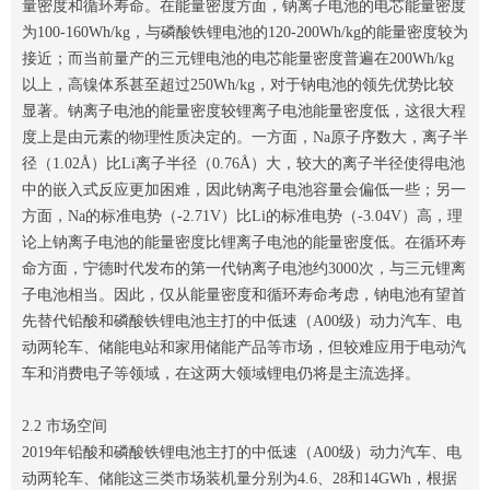
量密度和循环寿命。在能量密度方面，钠离子电池的电芯能量密度
为100-160Wh/kg，与磷酸铁锂电池的120-200Wh/kg的能量密度较为
接近；而当前量产的三元锂电池的电芯能量密度普遍在200Wh/kg
以上，高镍体系甚至超过250Wh/kg，对于钠电池的领先优势比较
显著。钠离子电池的能量密度较锂离子电池能量密度低，这很大程
度上是由元素的物理性质决定的。一方面，Na原子序数大，离子半
径（1.02Å）比Li离子半径（0.76Å）大，较大的离子半径使得电池
中的嵌入式反应更加困难，因此钠离子电池容量会偏低一些；另一
方面，Na的标准电势（-2.71V）比Li的标准电势（-3.04V）高，理
论上钠离子电池的能量密度比锂离子电池的能量密度低。在循环寿
命方面，宁德时代发布的第一代钠离子电池约3000次，与三元锂离
子电池相当。因此，仅从能量密度和循环寿命考虑，钠电池有望首
先替代铅酸和磷酸铁锂电池主打的中低速（A00级）动力汽车、电
动两轮车、储能电站和家用储能产品等市场，但较难应用于电动汽
车和消费电子等领域，在这两大领域锂电仍将是主流选择。
2.2 市场空间
2019年铅酸和磷酸铁锂电池主打的中低速（A00级）动力汽车、电
动两轮车、储能这三类市场装机量分别为4.6、28和14GWh，根据