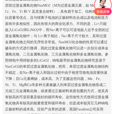
层状过渡金属氧化物NaxMO2（M为过渡金属元素，如 Mn、Ni、
Cr、Fe、Ti 和 V 及其复合材料），具有易于加工、结构简单和高
比容量等优点，且与锂离子电池的正极材料在合成以及电池制造方
面有许多相似性，因此有很大的商业化潜力。不同的是，Li+只能
嵌入LiCoO2和LiNiO2中，而Na+离子可以可逆地嵌入近乎全部的过
渡金属氧化物中；与 Li+离子相比，Na+离子尺寸较大，其和过渡
金属氧化物之间的无序性非常低。NaxMO2化合物的性质可以通过
掺杂的方式进行微调，因此过渡金属氧化物可以进一步划分成单金
属氧化物、二元金属氧化物、三元金属氧化物和多金属氧化物。参
照锂电中用得较多的LiCoO2，钠电最早的金属氧化物研究是基于
NaxCoO2的单层过渡金属氧化物，然而，单层过渡金属氧化物结构
不稳定，在Na+离子嵌入和脱出过程中由于相变导致电池容量快速
下降；且Co元素稀缺，成本高。为了克服这些问题，Mn、Fe、
Ni、Ti、Mg和Cu等多种元素被掺入到单层过渡金属氧化物形成二
元或三元金属氧化物，或者通过正极材料表面包覆的方式，使其具
有较高的可逆容量及较好的循环寿命。这些改性方式使得过渡金属
氧化物具有较高的能量密度和循环寿命，但是成本较其它几种钠电
正极材料的成本高。目前产业界的进展，英国Faradion公司采用