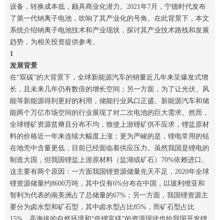
设备，转换成本低，颇具商业化潜力。2021年7月，宁德时代发布
了第一代钠离子电池，吹响了其产业化的号角。在此背景下，本文
系统介绍钠离子电池技术和产业现状，探讨其产业技术路线和发展
趋势，为相关投资提供参考。
1
发展背景
在“双碳”的大背景下，全球新能源汽车的销量近几年来呈爆发式增
长，且未来几年仍有数倍的增长空间；另一方面，为了让光伏、风
能等新能源得到更好的利用，储能行业风口正盛。新能源汽车和储
能两个万亿市场空间的行业展现了对二次电池的巨大需求。然而，
全球锂矿资源贫瘠且分布不均，致使上游锂矿供不应求，锂盐原材
料的价格近一年来连续大幅度上涨；更为严峻的是，锂电常用的钴
在地壳中含量更低，目前已经面临着供应压力。虽然我国是锂电的
制造大国，但我国锂盐上游原材料（盐湖或矿石）70%依赖进口。
这主要有两个原因：一方面我国锂资源储量先天不足，2020年全球
锂资源储量约8600万吨，其中仅有6%分布在中国，以玻利维亚和
智利为代表的南美洲占了总储量的67%；另一方面，我国锂资源主
要分为卤水型和矿石型，其中卤水型占比85%，而矿石型占比
15%，高海拔的自然环境和“低锂富镁”的资源现状也给我国开发锂