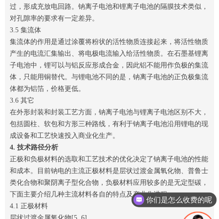
过，形成充放电回路。钠离子电池和锂离子电池的隔膜技术类似，
对孔隙率的要求有一定差异。
3.5 集流体
集流体的作用是通过涂覆将粉状的活性物质连接起来，将活性物质
产生的电流汇集输出、将电极电流输入给活性物质。在石墨基锂离
子电池中，锂可以与铝反应形成合金，因此铝不能用作负极的集流
体，只能用铜替代。与锂电池不同的是，钠离子电池的正负极集流
体都为铝箔，价格更低。
3.6 其它
在外形封装和封装工艺方面，钠离子电池与锂离子电池区别不大，
包括圆柱、软包和方形三种路线，有利于钠离子电池沿用锂电的现
成设备和工艺快速投入商业化生产。
4. 技术路径分析
正极和负极材料的选取和工艺技术的优化决定了钠离子电池的性能
和成本。目前钠电的主流正极材料是层状过渡金属氧化物、普鲁士
你们是怎么收费的呢
类化合物和聚阴离子型化合物，负极材料应用较多的是无定型碳，
下面主要介绍几种主流材料各自的特点及产业化进程。
现在有优惠活动吗
4.1 正极材料
层状过渡金属氧化物[5, 6]