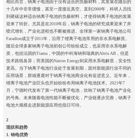
相比而言，钠离子电池由于没有适合的负极材料，其发展在随后的
十几年中非常缓慢，甚至一度接近真空。直到2000年，科研人员找
到硬碳这种适合钠离子电池的负极材料，才使得钠离子电池的发展
迎来了转折。尤其是在2010年后，钠离子电池的研究成果迎来了井
喷式增长，产业化进程也不断被推进。全球第一家钠离子电池公司
Faradion成立于2011年，沿用了锂离子电池常用的非水系电解质。
随后全球多家钠离子电池初创公司纷纷成立，也采用非水系电解
质，包括法国的Tiama，中国的中科海钠和瑞典的Altris AB，但是
技术路线各异；而美国的Natron Energy则采用水系电解质，安全性
更高。当下钠离子电池行业处于发展初期，面对新能源行业不同的
应用场景，群雄逐鹿对于钠离子电池商业化有促进意义。近年来，
锂离子电池产业巨头也开始纷纷布局钠离子电池技术。2021年7
月，宁德时代发布了第一代钠离子电池，吹响了钠离子电池产业化
的号角。未来随着电池性能不断被优化，产业链逐步完善，钠离子
电池大规模走进新能源应用也指日可待。
2
现状和趋势
1. 钠电优势