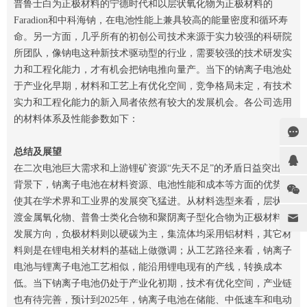
普鲁士白为正极材料的宁德时代和以层状氧化物为正极材料的
Faradion和中科海钠，在电池性能上兼具较高的能量密度和循环寿
命。另一方面，几乎所有的初创公司技术来源于实力较强的科研院
所团队，像钠电这种新技术驱动型的行业，需要较强的技术研发实
力和工程化能力，才有机会把钠电推向量产。当下的钠离子电池处
于产业化早期，材料和工艺上有优化空间，竞争格局未定，有技术
实力和工程化能力的新入局者依然有较大的发展机会。各公司选用
的材料体系及性能参数如下：
总结及展望
在二次电池巨大需求和上游锂矿资源“先天不足”的矛盾日益突出的
背景下，钠离子电池在材料资源、电池性能和成本等方面的优势，
使其在学术界和工业界的发展突飞猛进。从材料选型来看，层状过
渡金属氧化物、普鲁士类化合物和聚阴离子型化合物为正极材料的
发展方向，负极材料则以硬碳为主，集流体均采用铝材料，其它材
料则是在锂电相关材料的基础上做微调；从工艺路径来看，钠离子
电池与锂离子电池工艺相似，能沿用锂电现有的产线，转换成本
低。当下钠离子电池仍处于产业化初期，技术有优化空间，产业链
也有待完善，预计到2025年，钠离子电池在储能、中低速车和电动