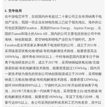
6. 竞争格局
在中游电芯环节，目前国内外有超过二十家公司正在布局钠离子电
池产业化，我国一些企业在钠电性能上已处于领先地位。海外的公
司包括英国的Faradion，美国的Natron Energy、Aquion Energy，法
国的Tiamat和瑞士的Altris AB，国内的公司主要包括初创公司中科
海钠、钠创新能源、星空钠电和锂电产业巨头宁德时代。其中
Faradion是全球首家从事钠离子电池研究的公司，成立于2011年，
采用镍基层状氧化物/硬碳/有机电解液技术路线，能量密度高达
160Wh/kg，循环寿命3000次以上；中科海钠是国内首家专注于钠
离子电池研发的公司，成立于2017年，采用钠铜锰铁氧化物/无烟
煤基软碳/有机电解液技术路线，能量密度超过135Wh/kg；国内另
一家技术较为领先的初创公司钠创新能源成立于2018年，采用铁酸
钠基三元氧化物/硬碳/有机电解液技术路线，能量密度120Wh/kg，
循环3000周保持80%以上；宁德时代从2015年开始研发钠离子电
池，2021年7月推出第一代钠离子电池，采用普鲁士白/改性硬碳/有
机电解液技术路线，能量密度160Wh/kg，常温下充电15分钟，电
量可达80%以上。各公司采用的材料体系和工艺均有差异，其中以