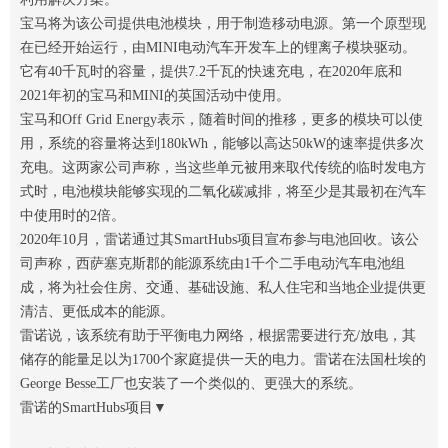
宝马将为该公司提供电池模块，用于制造移动电源。第一个原型现
在已经开始运行，由MINI电动汽车开发车上的锂离子模块驱动。
它有40千瓦时的容量，提供7.2千瓦的快速充电，在2020年底和
2021年初的宝马和MINI的英国活动中使用。
宝马和Off Grid Energy表示，随着时间的推移，更多的模块可以使
用，系统的容量将达到180kWh，能够以高达50kW的速率提供多次
充电。这两家公司声称，当这些单元被用来取代传统的临时发电方
式时，电池模块能够实现的二氧化碳减排，将至少是其最初在汽车
中使用时的2倍。
2020年10月，雷诺通过其SmartHubs项目宣布参与电池回收。该公
司声称，西萨塞克斯郡的能源系统由1千个二手电动汽车电池组
成，将为社会住房、交通、基础设施、私人住宅和当地企业提供更
清洁、更低成本的能源。
雷诺说，该系统有助于平衡电力网络，根据需要进行充/放电，其
储存的能量足以为1700个家庭提供一天的电力。雷诺在法国杜埃的
George Besse工厂也安装了一个类似的、更强大的系统。
雷诺的SmartHubs项目▼