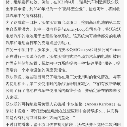
储，继续发挥功效。例如，在2021年4月，瑞典汽车制造商沃尔沃
重申其承诺，到2040年成为一个“循环型企业”，创造闭环，将回收
其汽车中的所有材料。
为了达成这一目标，沃尔沃宣布启动项目，挖掘高压电池的第二次
生命应用潜力。其中一项内容是与BatteryLoop公司合作，将沃尔沃
电动汽车的电池用于太阳能储存系统。该系统为哥德堡部分的电动
汽车和电动自行车的充电点提供动力。
在另一个项目中，沃尔沃、清洁技术公司Comsys和能源公司Fortum
正在进行一项试点合作，沃尔沃插电式混合动力汽车的电池组被用
作固定的储能装置，帮助向电力系统提供一种“快速平衡”服务，提
高瑞典一个水电设施的供应灵活性。
沃尔沃说，这些项目研究了电池在第二次使用时的老化情况。与车
内使用相比，第二次使用时的激烈循环明显减少。它们有效帮助该
公司了解了电池在汽车中使用后的商业价值，并确定潜在的未来收
入来源。
沃尔沃的可持续发展负责人安德斯·卡尔伯格（Anders Karrberg）在
采访中说道：“我们想知道电池在这些应用中会持续多久，从而得
知是否有利润或可持续性方面的益处。”
不过目前看来，鉴于项目仍在初期阶段，沃尔沃并不觉得二次利用