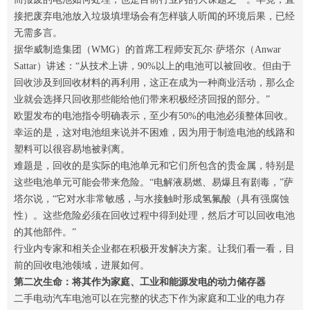
接把废弃电池放入垃圾填埋场会有怎样骇人听闻的环境后果，已经
无需多言。
据华威制造集团（WMG）的首席工程师安瓦尔·萨塔尔（Anwar
Sattar）讲述：“从技术上讲，90%以上的电池可以被回收。但由于
回收涉及到回收材料的再利用，这正在成为一种商业活动，那么企
业就会选择只回收那些能给他们带来积极经济回报的部分。”
欧盟发布的电池指令明确表示，至少有50%的电池必须整体回收。
幸运的是，这对电池组来说并不困难，因为用于制造电池的线路和
塑料可以很容易地被剥离。
难题是，回收的是实际的电池单元和它们所包含的贵金属，特别是
这些电池单元可能会带来危险。“电解液易燃、易爆且有剧毒，”萨
塔尔说，“它对水非常敏感，与水接触时形成氢氟酸（具有强腐蚀
性）。这些危险必须在回收过程中得到处理，然后才可以回收电池
的其他部件。”
行业内专家和相关企业都在积极开发解决方案。让我们看一看，目
前的回收电池领域，进展如何。
第二次生命：将其作为家庭、工业和能源发电的动力储存器
二手电动汽车电池可以在完整的状态下作为家庭和工业的电力存