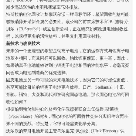
减少高达50%的水消耗和温室气体排放。
特斯拉的电池回收计划像沃尔沃一样目标闭环，希望回收的材料能
够抵消掉开采新金属的必要性。该公司的前首席技术官JB· 施特劳
贝尔（JB Straubel）成立创新公司，正在研究如何改进电池回收过
程，以获得更多的活性材料，并重复利用回收材料。
新技术与改良技术
未来的一个更理想的希望是钠离子电池，它的运作方式与锂离子电
池基本相同，而且同样可以回收。钠比锂更便宜、更丰富，因此，
如果钠离子电池能够达到与锂离子电池相同的性能水平，这毫无疑
问会成为电池制造商的优先选择。
固态电池是另一种可能的未来电池技术，因为它们的可燃性更低，
甚至可能比目前的锂离子电池更有效率。日产、Stellantis、丰田、
奔驰、福特、大众和现代都在研究固态电池。那么固态电池的可回
收性如何？
根据伯明翰储能中心的材料化学教授和联合主任彼得·斯莱特
（Peter Slater）的说法，固态电池的可回收性会在分离组件方面带
来不同的挑战。特别是，它很可能需要化学分离。
沃尔沃的牵引电池开发主管乌尔里克·佩尔松（Ulrik Persson）认