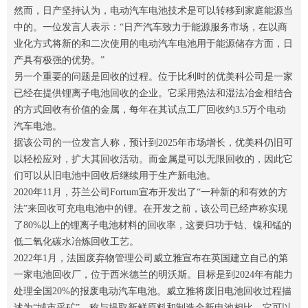
然而，日产坚持认为，电动汽车电池技术是可以转移到家庭能源当
中的。一位发言人表示：“日产汽车致力于能源服务市场，在以商
业化方式将新的和二次使用的电动汽车电池用于能源储存方面，日
产具有极强的优势。”
另一个重要的问题是回收的过程。位于比利时的优美科公司是一家
已经在提供锂离子电池回收的企业。它采用热法和湿法冶金相结合
的方式回收有价值的金属，每年在其试点工厂回收约3.5万个电动
汽车电池。
据该公司的一位发言人称，预计到2025年市场增长，优美科仍旧可
以轻松应对，扩大其回收活动。而金属是可以无限回收的，因此它
们可以从旧电池中回收后继续用于生产新电池。
2020年11月，芬兰公司Fortum宣布开发出了“一种新的和有效的方
法”来回收可充电电池中的锂。在开发之前，该公司已经声称实现
了80%以上的锂离子电池材料的回收率，这要归功于钴、镍和锰的
低二氧化碳水冶炼回收工艺。
2022年1月，法国废弃物管理公司威立雅宣布在英国建立自己的第
一家电池回收厂，位于西米德兰的明沃斯。目标是到2024年有能力
处理全国20%的报废电动汽车电池。威立雅将废旧电池回收过程描
述为“城市采矿”，称与提取新鲜原料和制造全新电池相比，它可以