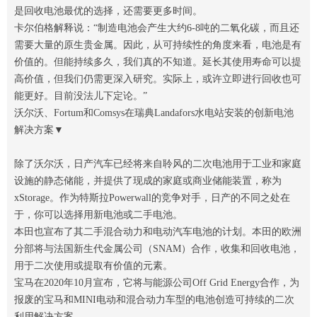
是回收电池最优的选择，还需要更多时间。
卡尔伯格解释说：“制造电池会产生大约6-8吨的二氧化碳，而且还
需要大量的原生贵金属。因此，从可持续性的角度来看，电池是有
价值的。但能持续多久，我们真的不知道。延长其使用寿命可以提
高价值，但我们仍需更深入研究。实际上，或许立即进行回收也可
能更好。目前没法儿下定论。”
沃尔沃、Fortum和Comsys在瑞典Landafors水电站安装的创新电池
解决方案▼
除了沃尔沃，日产汽车已经将来自聆风的二次电池用于工业和家庭
设施的静态储能，并提供了现成的家庭或商业储能装置，称为
xStorage。作为特斯拉Powerwall的竞争对手，日产的不同之处在
于，你可以选择用新电池或二手电池。
本田也宣布了其二手混合动力和电动汽车电池的计划。本田的欧洲
分部将与法国新生代金属公司（SNAM）合作，收集和回收电池，
用于二次使用或提取有价值的元素。
宝马在2020年10月宣布，它将与能源公司Off Grid Energy合作，为
报废的宝马和MINI电动和混合动力车型的电池创造可持续的二次
利用解决方案。