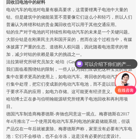
回收旧电池中的材料
电动汽车的电池对电量有极高要求，这需要锂离子电池中大量的
钴。但是建筑中的储能装置不需要像它们这么小和轻巧，所以人们
普遍认为将锂和钴的贵金属回收也可以用于其他交通应用。
钴的生产对于电池的可持续性和电动汽车的未来是一个关键问题。
大部分钴是在刚果民主共和国开采的，然而在这个过程当中，有媒
体披露了严重的生态、道德和人权问题，因此随着电池需求的增
加，减少对钴的依赖是最大的挑战之一。
法拉第研究所研究员加文·哈珀（Gavin Harper）博士指出：“如果
可以介绍下你们的产品么
我们面临着围绕钴的限制，一些人认为我们应该把这种宝贵的资源
集中在要求更高的使用上，如电动汽车。将回收的电动汽车电池进
行集中处理，把它们变成新的电动汽车电池，而不是以旧的状态用
于要求不高的应用，如电力存储。这可能更有经济意义。”
哈珀博士正在参与伯明翰能源研究所锂离子电池回收和再利用项
目。
德国汽车制造商梅赛德斯-奔驰也同意这一观点。梅赛德斯在2017
年4月推出了一个使用其电动汽车系列电池的家庭储能系统，但该
产品仅在一年后就被废除。梅赛德斯声称，家里没有必要有汽车电
池：它们不会移动，也不会冷冻，这是没有必要的过度设计。