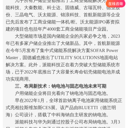
几乎所有户储企业都推出了工商业储能解决方案，派
能科技、大秦数能、科士达、固德威、古瑞瓦特、德业股
份、三晶电气、沃太能源、锦浪科技、首航新能源等企业
已先后发布了工商业储能一体机/柜。沃太能源IPO募资拟
建的项目也包括年产4000套工商业储能项目产业园。
大型储能市场是国内储能企业的兵家必争之地，2023
年已有多家户储企业推出了大储新品。其中，首航新能源
在今年5月发布了集中式储能系统解决方案SOFAR Power
Master，固德威也推出了UTILITY SOLUTIONS地面电站
解决方案。此外，派能科技正在着力突破大型储能系统市
场，已于2022年底推出了大容量长寿命铝壳储能电池并成
功实现商用。
三、布局新技术：钠电池与固态电池未来可期
户用储能企业将目光看向了钠电池与固态电池。
早在2022年1月，全球首款钠离子电池家用储能系统正
式亮相拉斯维加斯CES展。该产品由BLUETTI（德兰明
海）公司设计，搭载了中科海钠自主研发的钠电池。
派能科技与华为则通过控股子公司布局钠电池。3月3