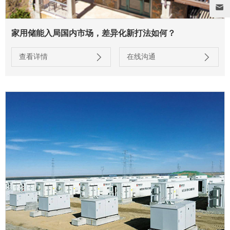
家用储能入局国内市场，差异化新打法如何？
查看详情
在线沟通