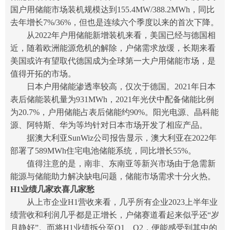
国户用储能市场装机规模达到155.4MW/388.2MWh，同比
去年增长7%/36%，但也是连续六个季度以来的首次下降。
从2022年户用储能新增装机来看，美国已经与德国相
近，随着欧洲能源危机的解除，户储需求放缓，长期来看
美国或许有望取代德国成为全球第一大户用储能市场，是
值得开拓的市场。
日本户用储能渗透率较高，仅次于德国。2021年日本
表后储能装机量为931MWh，2021年光伏中配备储能比例
为20.7%，户用储能占表后储能约90%。阳光电源、晶科能
源、阿特斯、华为等均针对日本市场开发了相应产品。
据澳大利亚SunWiz公司报告显示，澳大利亚在2022年
部署了589MWh住宅电池储能系统，同比增长55%。
值得注意的是，南非、东南亚等新兴市场由于急需新
能源与储能助力解决缺电问题，储能市场需求十分火热。
H1业绩几家欢喜几家愁
从上市企业H1营收来看，几乎所有企业2023上半年业
绩营收和利润几乎都是正增长，户储赛道看起来似乎还“岁
月静好”。而将H1业绩拆分至Q1、Q2，便能感受到其中的