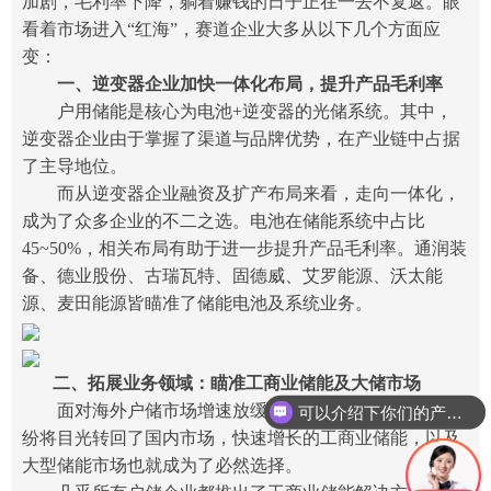
加剧，毛利率下降，躺着赚钱的日子正在一去不复返。眼
看着市场进入“红海”，赛道企业大多从以下几个方面应
变：
一、逆变器企业加快一体化布局，提升产品毛利率
户用储能是核心为电池+逆变器的光储系统。其中，
逆变器企业由于掌握了渠道与品牌优势，在产业链中占据
了主导地位。
而从逆变器企业融资及扩产布局来看，走向一体化，
成为了众多企业的不二之选。电池在储能系统中占比
45~50%，相关布局有助于进一步提升产品毛利率。通润装
备、德业股份、古瑞瓦特、固德威、艾罗能源、沃太能
源、麦田能源皆瞄准了储能电池及系统业务。
二、拓展业务领域：瞄准工商业储能及大储市场
面对海外户储市场增速放缓的现实，户用储能企业纷
可以介绍下你们的产品么
纷将目光转回了国内市场，快速增长的工商业储能，以及
大型储能市场也就成为了必然选择。