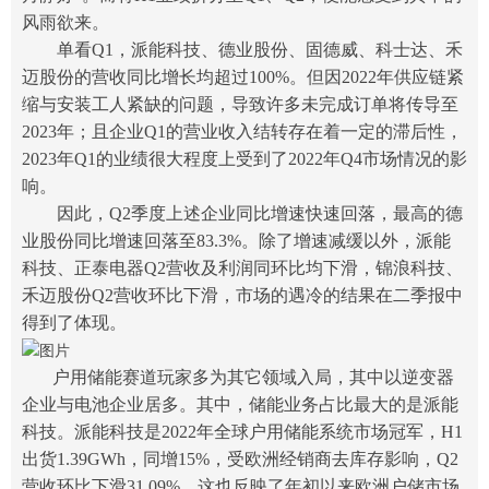
风雨欲来。
单看Q1，派能科技、德业股份、固德威、科士达、禾
迈股份的营收同比增长均超过100%。但因2022年供应链紧
缩与安装工人紧缺的问题，导致许多未完成订单将传导至
2023年；且企业Q1的营业收入结转存在着一定的滞后性，
2023年Q1的业绩很大程度上受到了2022年Q4市场情况的影
响。
因此，Q2季度上述企业同比增速快速回落，最高的德
业股份同比增速回落至83.3%。除了增速减缓以外，派能
科技、正泰电器Q2营收及利润同环比均下滑，锦浪科技、
禾迈股份Q2营收环比下滑，市场的遇冷的结果在二季报中
得到了体现。
户用储能赛道玩家多为其它领域入局，其中以逆变器
企业与电池企业居多。其中，储能业务占比最大的是派能
科技。派能科技是2022年全球户用储能系统市场冠军，H1
出货1.39GWh，同增15%，受欧洲经销商去库存影响，Q2
营收环比下滑31.09%，这也反映了年初以来欧洲户储市场