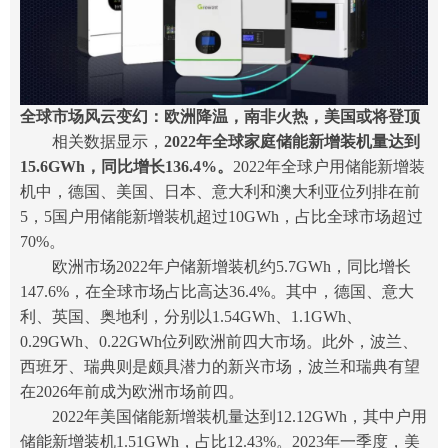
全球市场风云变幻：欧洲降温，南非火热，美国或将登顶
相关数据显示，
2022年全球家庭储能新增装机量达到
15.6GWh，同比增长136.4%。
2022年全球户用储能新增装
机中，德国、美国、日本、意大利和澳大利亚位列排在前
5，5国户用储能新增装机超过10GWh，占比全球市场超过
70%。
欧洲市场2022年户储新增装机约5.7GWh，同比增长
147.6%，在全球市场占比高达36.4%。其中，德国、意大
利、英国、奥地利，分别以1.54GWh、1.1GWh、
0.29GWh、0.22GWh位列欧洲前四大市场。此外，波兰、
西班牙、瑞典则是颇具潜力的新兴市场，波兰和瑞典有望
在2026年前成为欧洲市场前四。
2022年美国储能新增装机量达到12.12GWh，其中户用
储能新增装机1.51GWh，占比12.43%。2023年一季度，美