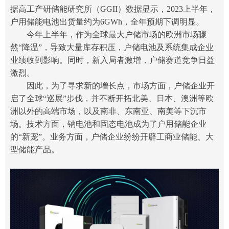
据高工产研储能研究所（GGII）数据显示，2023上半年，
户用储能电池出货量约为6GWh，全年预期下调明显。
今年上半年，作为全球最大户储市场的欧洲市场骤
然“降温”，导致大量库存积压，户储电池及系统集成企业
业绩收到影响。同时，新入局者激增，户储赛道竞争日益
激烈。
因此，为了寻求新的增长点，市场方面，户储企业开
启了全球“巡展”步伐，并不断开拓北美、日本、澳洲等欧
洲以外的高端市场，以及南非、东南亚、南美等下沉市
场。技术方面，钠电池和固态电池成为了户用储能企业
的“新宠”。业务方面，户储企业纷纷开辟工商业储能、大
型储能产品。