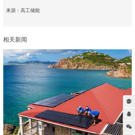
来源：高工储能
相关新闻