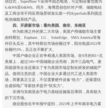
动仪式，SuperBase V采用半固态电池，可定制容量范围为
6.4kWh至64kWh。同月，海博思创也针对户用、储能电站
及工商业等不同应用场景研发出新一代HyperSafe系列固态
电池储能系统产品。
四、开辟新市场：看向美国、南非、东南亚
作为欧洲之外的第二大市场，美国户用储能市场主要
由特斯拉、Enphase、LG 、SolarEdge、SMA America等海
外巨头瓜分，其中特斯拉市场份额过半，阳光电源2022年
份额约3%，且正在不断扩大。
中国户储企业正在争相涌入美国市场。在9月的RE+北
美展上，超过100+中国储能企业亮相，其中三晶电气、麦
田能源等企业还展出了专为美国市场定制化研发的储能产
品。值得注意的是，中国企业大多通过代工进入美国市
场，而要真正立足，不仅需要硬件设备“给力”，还亟需结
合虚拟电厂等新技术提升“软实力”。
非洲与东南亚由于电力基础设施落后薄弱，具有较大
的下沉市场。
德业股份在半年报中提到，2023年上半年南非电力紧