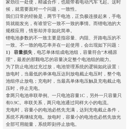
家劲往一处使，精诚合作，也能带着电动汽车飞起。这时
候，就需要面对一个问题，一致性。
我们日常的经验是，两节干电池，正负极连接起来，手电
筒就能发光，有谁管它一致不一致的事情。而锂电池的大
规模应用，情形却并非如此简单。
锂电池参数的不一致主要是指容量、内阻、开路电压的不
一致。不一致的电芯串并在一起使用，会出现如下问题：
1） 容量损失
，电芯单体组成电池组，容量符合“木桶原
理”，最差的那颗电芯的容量决定整个电池组的能力。
为了防止电池过充过放，电池管理系统的逻辑如此设置：
放电时，当最低的单体电压达到放电截止电压时，整个电
池组停止放电；充电时，当最高单体电压触及充电截止电
压时，停止充电。
拿两只电池串联举例。一只电池容量1C，另外一只容量只
有0.9C。串联关系，两只电池通过同样大小的电流。
充电时，容量小的电池必然先充满，达到充电截止条件，
系统不再继续充电。放电时，容量小的电池也必然先放光
全部可用能量，系统即刻停止放电。