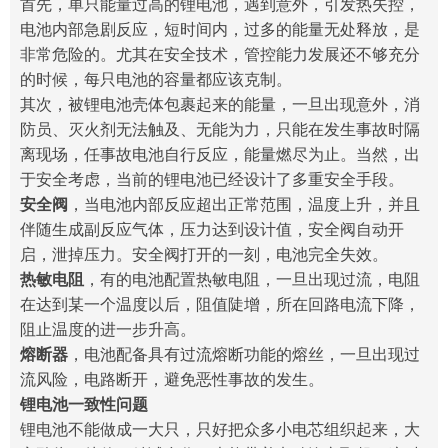
首先，单只能量过高的锂电池，遇到意外，引发热失控，
电池内部急剧反应，短时间内，过多的能量无处释放，是
非常危险的。尤其在安全技术，管控能力发展还不够充分
的时候，每只电池的容量都应该克制。
其次，被锂电池壳体包裹起来的能量，一旦出现意外，消
防员、灭火剂无法触及、无能为力，只能在发生事故时隔
离现场，任事故电池自行反应，能量燃尽为止。当然，出
于安全考虑，当前的锂电池已经设计了多重安全手段。
安全阀
，当电池内部反应超出正常范围，温度上升，并且
伴随生成副反应气体，压力达到设计值，安全阀自动开
启，泄掉压力。安全阀打开的一刻，电池完全失效。
热敏电阻
，有的电池配置热敏电阻，一旦出现过流，电阻
在达到某一个温度以后，阻值陡增，所在回路电流下降，
阻止温度的进一步升高。
熔断器
，电池配备具有过流熔断功能的熔丝，一旦出现过
流风险，电路断开，避免恶性事故的发生。
锂电池一致性问题
锂电池不能做成一大只，只好把众多小电芯组织起来，大