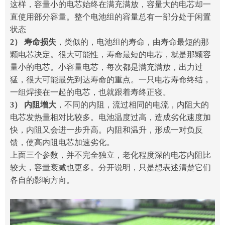
这样，容量小的电芯始终在满充满放，容量大的电芯却一
直使用部分容量。整个电池组的容量总有一部分处于闲置
状态
2） 寿命损失
，类似的，电池组的寿命，由寿命最短的那
颗电芯决定。很大可能性，寿命最短的电芯，就是那颗容
量小的电芯。小容量电芯，每次都是满充满放，出力过
猛，很大可能最先到达寿命的重点。一只电芯寿命终结，
一组焊接在一起的电芯，也就跟着寿终正寝。
3） 内阻增大
，不同的内阻，流过相同的电流，内阻大的
电芯发热量相对比较多。电池温度过高，造成劣化速度加
快，内阻又会进一步升高。内阻和温升，形成一对负反
馈，使高内阻电芯加速劣化。
上面三个参数，并不完全独立，老化程度深的电芯内阻比
较大，容量衰减也更多。分开说明，只是想表述清楚它们
各自的影响方向。